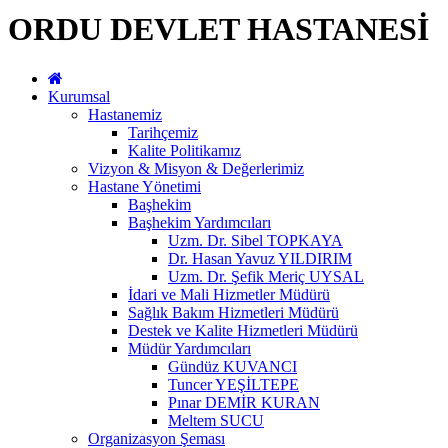
ORDU DEVLET HASTANESİ
Kurumsal
Hastanemiz
Tarihçemiz
Kalite Politikamız
Vizyon & Misyon & Değerlerimiz
Hastane Yönetimi
Başhekim
Başhekim Yardımcıları
Uzm. Dr. Sibel TOPKAYA
Dr. Hasan Yavuz YILDIRIM
Uzm. Dr. Şefik Meriç UYSAL
İdari ve Mali Hizmetler Müdürü
Sağlık Bakım Hizmetleri Müdürü
Destek ve Kalite Hizmetleri Müdürü
Müdür Yardımcıları
Gündüz KUVANCI
Tuncer YEŞİLTEPE
Pınar DEMİR KURAN
Meltem SUCU
Organizasyon Şeması