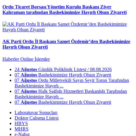
Ordu Ticaret Borsası Yönetim Kurulu Başkanı Ziver
Kahraman tarafından Başhekimimize Hayırlı Olsun Ziyareti
AK Parti Ordu İl Başkanı Samet Özdemir’den Başhekimimize
Hayırlı Olsun Ziyareti
Haberler
Online İşlemler
24
Ağustos
Günlük Poliklinik Listesi / 08.08.2026
07
Ağustos
Başhekimimize Hayırlı Olsun Ziyareti
07
Ağustos
Ordu Milletvekili Sayın Seyit Torun Tarafından
Başhekimimize Hayırlı ...
07
Ağustos
Halk Sağlığı Hizmetleri Başkanlığı Tarafından
Başhekimimize Hayırlı ...
07
Ağustos
Başhekimimize Hayırlı Olsun Ziyareti
Laboratuvar Sonuçları
Doktor Çalışma Listesi
HBYS
MHRS
e-Nabız