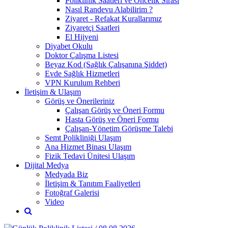
Poliklinik Saatleri ve Öncelik Sırası
Nasıl Randevu Alabilirim ?
Ziyaret - Refakat Kurallarımız
Ziyaretçi Saatleri
El Hijyeni
Diyabet Okulu
Doktor Çalışma Listesi
Beyaz Kod (Sağlık Çalışanına Şiddet)
Evde Sağlık Hizmetleri
VPN Kurulum Rehberi
İletişim & Ulaşım
Görüş ve Önerileriniz
Çalışan Görüş ve Öneri Formu
Hasta Görüş ve Öneri Formu
Çalışan-Yönetim Görüşme Talebi
Semt Polikliniği Ulaşım
Ana Hizmet Binası Ulaşım
Fizik Tedavi Ünitesi Ulaşım
Dijital Medya
Medyada Biz
İletişim & Tanıtım Faaliyetleri
Fotoğraf Galerisi
Video