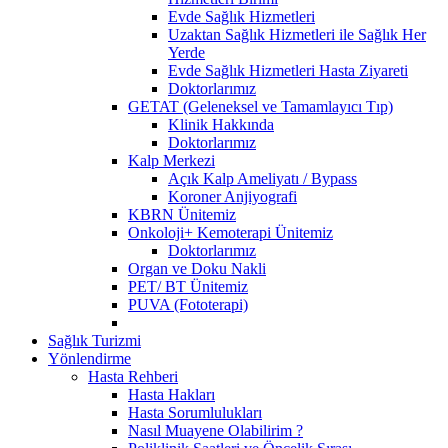
Evde Sağlık Hizmetleri
Uzaktan Sağlık Hizmetleri ile Sağlık Her
Yerde
Evde Sağlık Hizmetleri Hasta Ziyareti
Doktorlarımız
GETAT (Geleneksel ve Tamamlayıcı Tıp)
Klinik Hakkında
Doktorlarımız
Kalp Merkezi
Açık Kalp Ameliyatı / Bypass
Koroner Anjiyografi
KBRN Ünitemiz
Onkoloji+ Kemoterapi Ünitemiz
Doktorlarımız
Organ ve Doku Nakli
PET/ BT Ünitemiz
PUVA (Fototerapi)
Sağlık Turizmi
Yönlendirme
Hasta Rehberi
Hasta Hakları
Hasta Sorumlulukları
Nasıl Muayene Olabilirim ?