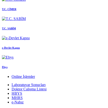
T.C. CİMER
T.C. SABİM
e-Devlet Kapısı
Ebys
Online İşlemler
Laboratuvar Sonuçları
Doktor Çalışma Listesi
HBYS
MHRS
e-Nabız